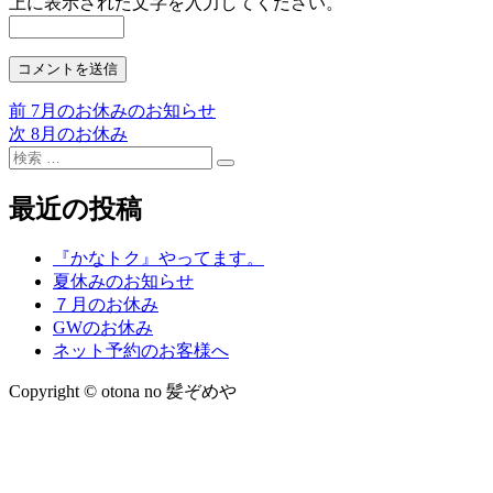
上に表示された文字を入力してください。
前
前
7月のお休みのお知らせ
投
の
次
次
8月のお休み
稿
検
投
の
検
索:
稿:
投
ナ
索
稿:
最近の投稿
ビ
ゲ
『かなトク』やってます。
夏休みのお知らせ
ー
７月のお休み
シ
GWのお休み
ネット予約のお客様へ
ョ
Copyright © otona no 髪ぞめや
ン