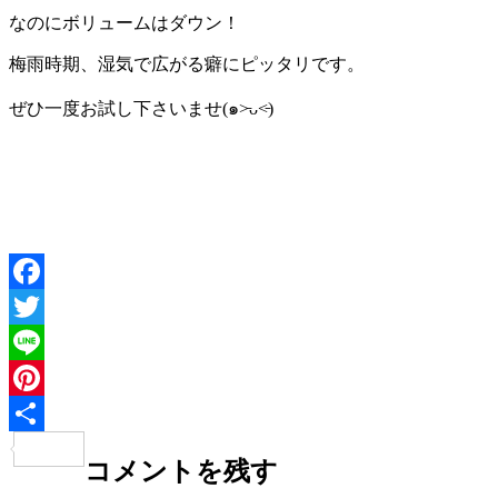
なのにボリュームはダウン！
梅雨時期、湿気で広がる癖にピッタリです。
ぜひ一度お試し下さいませ(๑˃̵ᴗ˂̵)
Facebook
Twitter
Line
Pinterest
共
コメントを残す
有