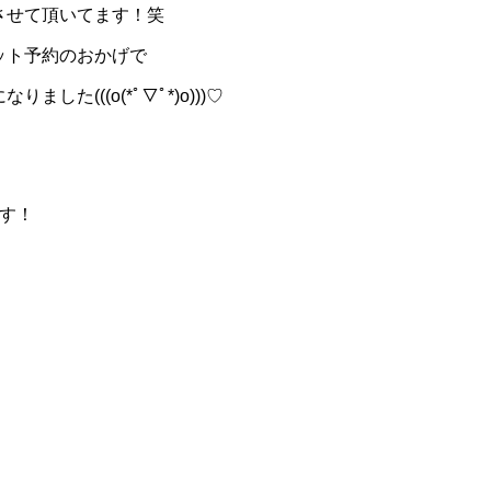
させて頂いてます！笑
ット予約のおかげで
た(((o(*ﾟ▽ﾟ*)o)))♡
ます！