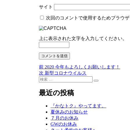
サイト
次回のコメントで使用するためブラウザ
上に表示された文字を入力してください。
前
前
2020 今年もよろしくお願いします！
投
の
次
次
新型コロナウイルス
稿
検
投
の
検
索:
稿:
投
ナ
索
稿:
最近の投稿
ビ
ゲ
『かなトク』やってます。
夏休みのお知らせ
ー
７月のお休み
シ
GWのお休み