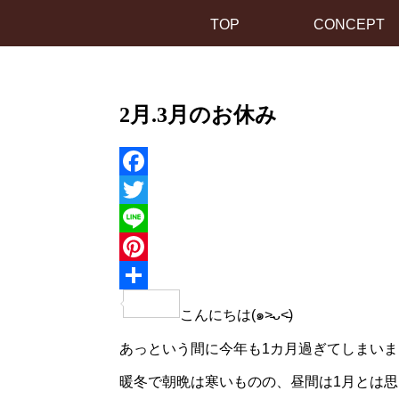
TOP
CONCEPT
2月.3月のお休み
Facebook
Twitter
Line
Pinterest
共
こんにちは(๑˃̵ᴗ˂̵)
有
あっという間に今年も1カ月過ぎてしまいました
暖冬で朝晩は寒いものの、昼間は1月とは