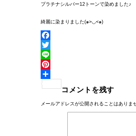
プラチナシルバー12トーンで染めました♪
綺麗に染まりました(๑>◡<๑)
Facebook
Twitter
Line
Pinterest
共
コメントを残す
有
メールアドレスが公開されることはありま