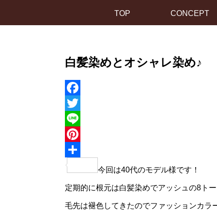
TOP
CONCEPT
白髪染めとオシャレ染め♪
Facebook
Twitter
Line
Pinterest
共
今回は40代のモデル様です！
有
定期的に根元は白髪染めでアッシュの8ト
毛先は褪色してきたのでファッションカラ