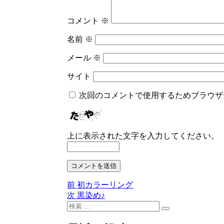
コメント
※
名前
※
メール
※
サイト
次回のコメントで使用するためブラウザ
上に表示された文字を入力してください。
前
前
初カラーリング
投
の
次
次
黒染め♪
稿
検
投
の
検
索:
稿:
投
ナ
索