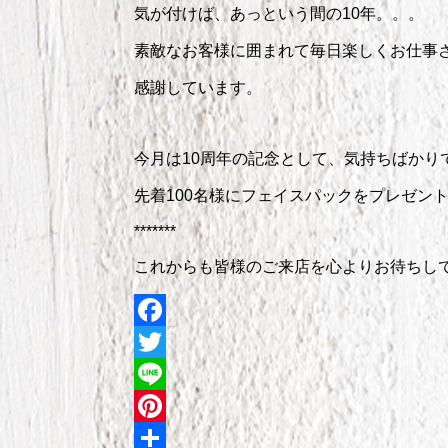
気が付けば、あっという間の10年。。。
素敵なお客様に囲まれて毎日楽しくお仕事
感謝しています。
今月は10周年の記念として、気持ちばかり
先着100名様にフェイスパックをプレゼン
*******
これからも皆様のご来店を心よりお待ちし
Facebook
Twitter
Line
Pinterest