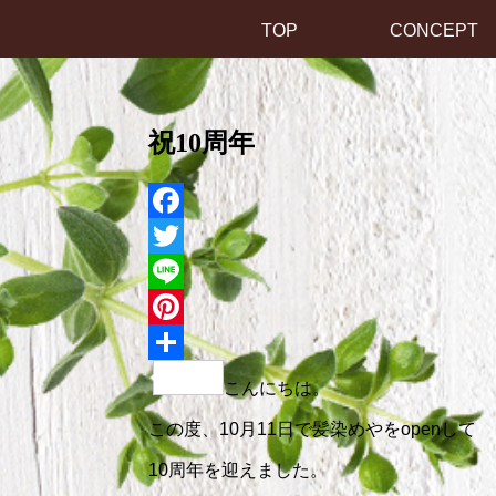
TOP
CONCEPT
祝10周年
Facebook
Twitter
Line
Pinterest
共
こんにちは。
有
この度、10月11日で髪染めやをopenして
10周年を迎えました。