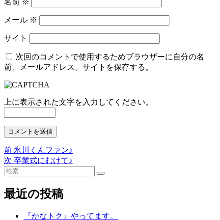
名前
※
メール
※
サイト
次回のコメントで使用するためブラウザーに自分の名
前、メールアドレス、サイトを保存する。
上に表示された文字を入力してください。
前
前
氷川くんファン♪
投
の
次
次
卒業式にむけて♪
稿
検
投
の
検
索:
稿:
投
ナ
索
稿:
最近の投稿
ビ
ゲ
『かなトク』やってます。