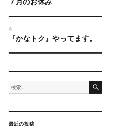
７月のお休み
前
の
ナ
投
ビ
稿:
次
ゲ
『かなトク』やってます。
次
の
ー
投
シ
稿:
ョ
検
検
索
ン
索:
最近の投稿