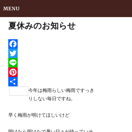
MENU
夏休みのお知らせ
F
a
T
c
w
L
e
i
i
P
今年は梅雨らしい梅雨ですっき
b
t
n
i
共
りしない毎日ですね。
o
t
e
n
有
o
e
t
早く梅雨が明けてほしいけど
k
r
e
r
明けたら明けたで暑い日々が待っていそ