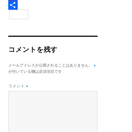
e
i
i
P
b
t
n
i
共
o
t
e
n
有
o
e
t
k
r
e
コメントを残す
r
e
※
メールアドレスが公開されることはありません。
s
が付いている欄は必須項目です
t
コメント
※