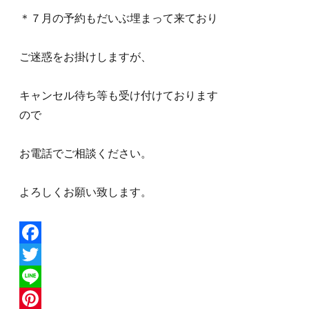
＊７月の予約もだいぶ埋まって来ており
ご迷惑をお掛けしますが、
キャンセル待ち等も受け付けております
ので
お電話でご相談ください。
よろしくお願い致します。
F
a
T
c
w
L