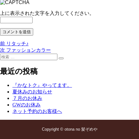
上に表示された文字を入力してください。
前
前
リタッチ♪
投
の
次
次
ファッションカラー
稿
検
投
の
検
索:
稿:
投
ナ
索
稿:
最近の投稿
ビ
ゲ
『かなトク』やってます。
夏休みのお知らせ
ー
７月のお休み
シ
GWのお休み
ネット予約のお客様へ
ョ
ン
Copyright © otona no 髪ぞめや