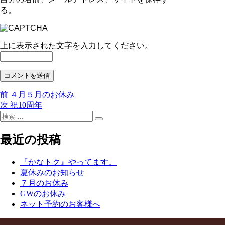
る。
上に表示された文字を入力してください。
前
前
４月５月のお休み
投
の
次
次
祝10周年
稿
検
投
の
検
索:
稿:
投
ナ
索
稿:
最近の投稿
ビ
ゲ
『かなトク』やってます。
夏休みのお知らせ
ー
７月のお休み
シ
GWのお休み
ネット予約のお客様へ
ョ