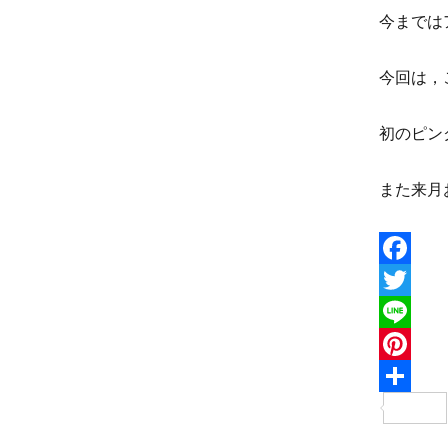
k
r
e
今までは
r
e
今回は，
s
初のピン
t
F
a
T
c
w
L
e
i
i
P
b
t
n
i
o
t
e
n