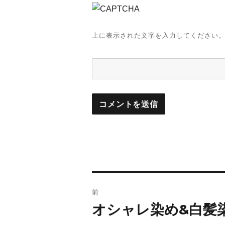
上に表示された文字を入力してください
投
前
稿
オシャレ染め&白髪
前
の
ナ