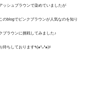
アッシュブラウンで染めていましたが
このblogでピンクブラウンが人気なのを知り
クブラウンに挑戦してみました♪
また来月お待ちしております٩(๑❛ᴗ❛๑)۶
共
有