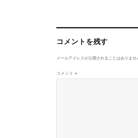
o
e
t
k
r
e
r
e
コメントを残す
s
t
メールアドレスが公開されることはありませ
コメント
※