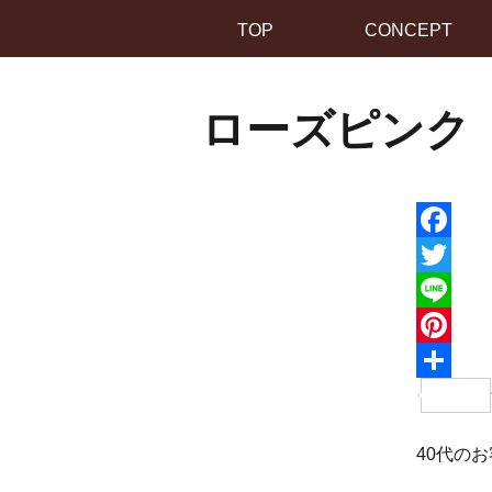
TOP
CONCEPT
ローズピンク
F
a
T
c
w
L
e
i
i
P
b
t
n
i
o
t
e
n
40代の
o
e
t