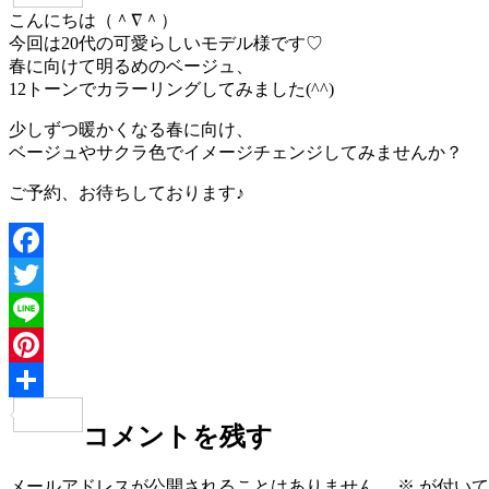
こんにちは（＾∇＾）
有
今回は20代の可愛らしいモデル様です♡
春に向けて明るめのベージュ、
12トーンでカラーリングしてみました(^^)
少しずつ暖かくなる春に向け、
ベージュやサクラ色でイメージチェンジしてみませんか？
ご予約、お待ちしております♪
Facebook
Twitter
Line
Pinterest
共
コメントを残す
有
メールアドレスが公開されることはありません。
※
が付いて