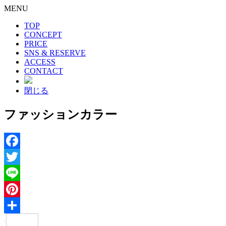
MENU
TOP
CONCEPT
PRICE
SNS & RESERVE
ACCESS
CONTACT
閉じる
ファッションカラー
Facebook
Twitter
Line
Pinterest
共