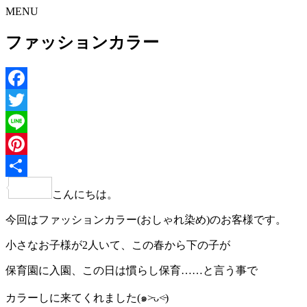
MENU
ファッションカラー
Facebook
Twitter
Line
Pinterest
共
こんにちは。
有
今回はファッションカラー(おしゃれ染め)のお客様です。
小さなお子様が2人いて、この春から下の子が
保育園に入園、この日は慣らし保育……と言う事で
カラーしに来てくれました(๑˃̵ᴗ˂̵)