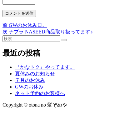
前
前
GWのお休み日。
投
の
次
次
ナプラ NASEED商品取り扱ってます♪
稿
検
投
の
検
索:
稿:
投
ナ
索
稿:
最近の投稿
ビ
ゲ
『かなトク』やってます。
夏休みのお知らせ
ー
７月のお休み
シ
GWのお休み
ネット予約のお客様へ
ョ
Copyright © otona no 髪ぞめや
ン