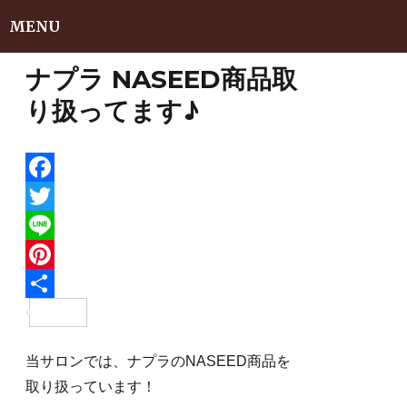
MENU
ナプラ NASEED商品取
り扱ってます♪
F
a
T
c
w
L
e
i
i
P
b
t
n
i
共
o
t
e
n
有
当サロンでは、ナプラのNASEED商品を
o
e
t
取り扱っています！
k
r
e