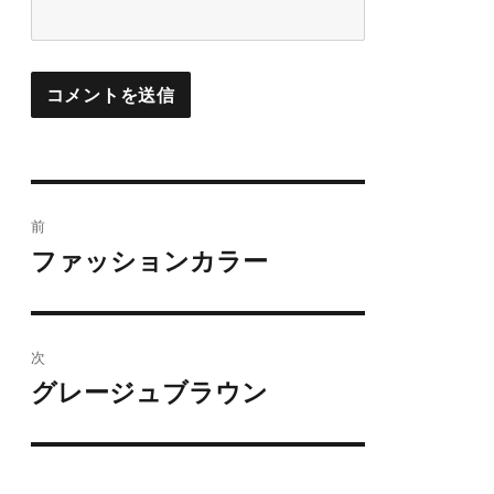
投
前
稿
ファッションカラー
前
の
ナ
投
ビ
稿:
次
ゲ
グレージュブラウン
次
の
ー
投
シ
稿: