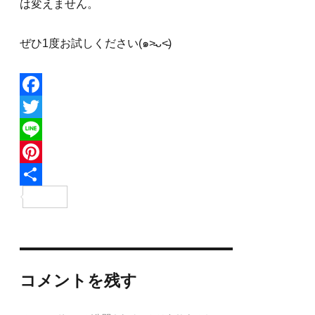
は変えません。
ぜひ1度お試しください(๑˃̵ᴗ˂̵)
F
a
T
c
w
L
e
i
i
P
b
t
n
i
共
o
t
e
n
有
o
e
t
k
r
e
コメントを残す
r
e