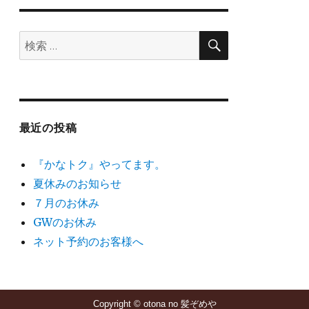
ョ
検
検
索
ン
索:
最近の投稿
『かなトク』やってます。
夏休みのお知らせ
７月のお休み
GWのお休み
ネット予約のお客様へ
Copyright © otona no 髪ぞめや