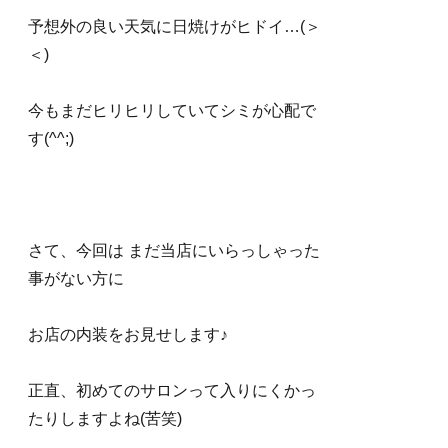
e
予想外の良い天気に日焼けがヒドイ…(＞
s
＜)
t
今もまだヒリヒリしていてシミが心配で
す(^^;)
さて、今回は まだ当店にいらっしゃった
事がない方に
お店の内装をお見せします♪
正直、初めてのサロンって入りにくかっ
たりしますよね(苦笑)