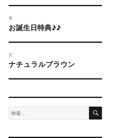
投
前
稿
お誕生日特典♪♪
前
の
ナ
投
ビ
稿:
次
ゲ
ナチュラルブラウン
次
の
ー
投
シ
稿:
ョ
検
検
索
ン
索: