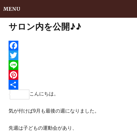
MENU
サロン内を公開♪♪
F
a
T
c
w
L
e
i
i
P
こんにちは。
b
t
n
i
共
o
t
e
n
有
気が付けば9月も最後の週になりました。
o
e
t
k
r
e
先週は子どもの運動会があり、
r