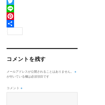
F
a
T
c
w
L
e
i
i
P
b
t
n
i
共
o
t
e
n
有
o
e
t
k
r
e
コメントを残す
r
e
※
メールアドレスが公開されることはありません。
s
が付いている欄は必須項目です
t
コメント
※