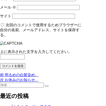
メール
※
サイト
次回のコメントで使用するためブラウザーに
自分の名前、メールアドレス、サイトを保存す
る。
上に表示された文字を入力してください。
前
前
明るめの白髪染め。
投
の
次
次
お休みのお知らせ。
稿
検
投
の
検
索:
稿:
投
ナ
索
稿:
最近の投稿
ビ