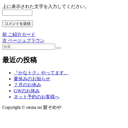
上に表示された文字を入力してください。
前
前
ご紹介カード
投
の
次
次
ベージュブラウン
稿
検
投
の
検
索:
稿:
投
ナ
索
稿:
最近の投稿
ビ
ゲ
『かなトク』やってます。
夏休みのお知らせ
ー
７月のお休み
シ
GWのお休み
ネット予約のお客様へ
ョ
Copyright © otona no 髪ぞめや
ン